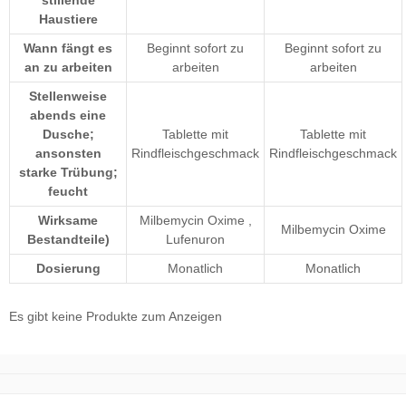
Haustiere
Wann fängt es
Beginnt sofort zu
Beginnt sofort zu
an zu arbeiten
arbeiten
arbeiten
Stellenweise
abends eine
Dusche;
Tablette mit
Tablette mit
ansonsten
Rindfleischgeschmack
Rindfleischgeschmack
starke Trübung;
feucht
Wirksame
Milbemycin Oxime
,
Milbemycin Oxime
Bestandteile)
Lufenuron
Dosierung
Monatlich
Monatlich
Es gibt keine Produkte zum Anzeigen