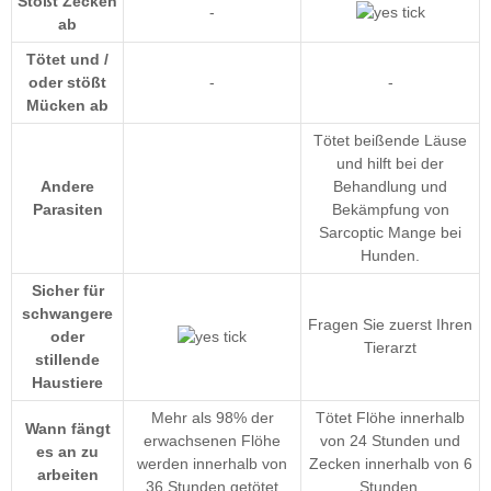
Stößt Zecken
-
ab
Tötet und /
oder stößt
-
-
Mücken ab
Tötet beißende Läuse
und hilft bei der
Andere
Behandlung und
Parasiten
Bekämpfung von
Sarcoptic Mange bei
Hunden.
Sicher für
schwangere
Fragen Sie zuerst Ihren
oder
Tierarzt
stillende
Haustiere
Mehr als 98% der
Tötet Flöhe innerhalb
Wann fängt
erwachsenen Flöhe
von 24 Stunden und
es an zu
werden innerhalb von
Zecken innerhalb von 6
arbeiten
36 Stunden getötet
Stunden.