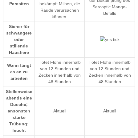
der Bekämpfung des
Parasiten
bekämpft Milben, die
Sarcoptic Mange-
Räude verursachen
Befalls
können.
Sicher für
schwangere
oder
-
stillende
Haustiere
Tötet Flöhe innerhalb
Tötet Flöhe innerhalb
Wann fängt
von 12 Stunden und
von 12 Stunden und
es an zu
Zecken innerhalb von
Zecken innerhalb von
arbeiten
48 Stunden
48 Stunden
Stellenweise
abends eine
Dusche;
ansonsten
Aktuell
Aktuell
starke
Trübung;
feucht