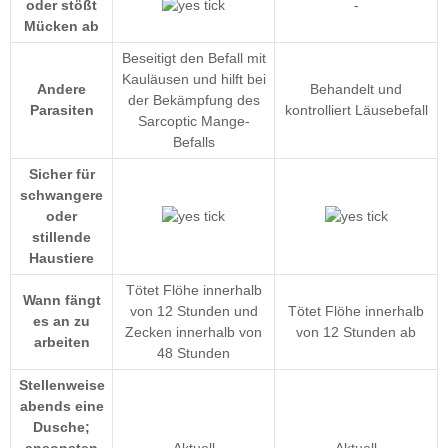
oder stößt
-
Mücken ab
Beseitigt den Befall mit
Kauläusen und hilft bei
Andere
Behandelt und
der Bekämpfung des
Parasiten
kontrolliert Läusebefall
Sarcoptic Mange-
Befalls
Sicher für
schwangere
oder
stillende
Haustiere
Tötet Flöhe innerhalb
Wann fängt
von 12 Stunden und
Tötet Flöhe innerhalb
es an zu
Zecken innerhalb von
von 12 Stunden ab
arbeiten
48 Stunden
Stellenweise
abends eine
Dusche;
ansonsten
Aktuell
Aktuell