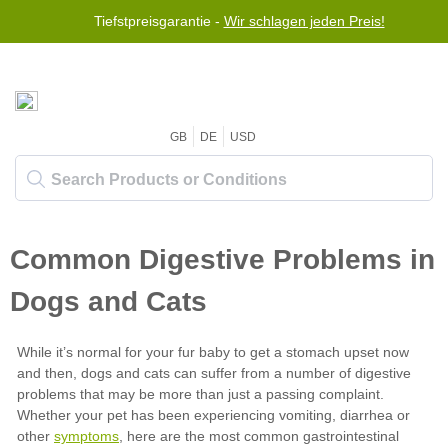
Kostenloser weltweiter Versand für Bestellungen über $50
Tiefstpreisgarantie -
Wir schlagen jeden Preis!
GB
DE
USD
symptoms