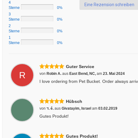
4
Eine Rezension schreiben
Sterne
0%
3
Sterne
0%
2
Sterne
0%
1
Sterne
0%
Guter Service
R
von
Robin A.
aus
East Bend, NC,
am
23. Mai 2024
I love ordering from Pet Bucket. Order always arri
Hübsch
von
ד. é.
aus
Givatayim, Israel
am
03.02.2019
Gutes Produkt!
Gutes Produkt!