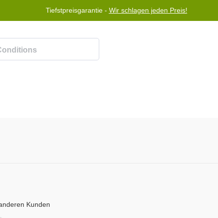
Tiefstpreisgarantie -
Wir schlagen jeden Preis!
gsprogramm
Hilfe
Kontaktiere uns
t anderen Kunden