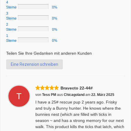
4
Sterne
0%
3
Sterne
0%
2
Sterne
0%
1
Sterne
0%
Teilen Sie Ihre Gedanken mit anderen Kunden
Eine Rezension schreiben
Bravecto 22-44#
T
von
Tess PM
aus
Chicagoland
am
22. März 2025
I have a 25# rescue pup 2 years ago. Frisky
and truly a Bunny hunter. He knows where the
bunnies nest (which are filled with ticks in
season ~ and has a strong memory for our next
walk. This product kills the ticks that latch, which