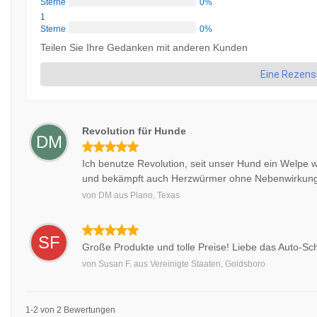
Sterne
0%
1
Sterne
0%
Teilen Sie Ihre Gedanken mit anderen Kunden
Eine Rezens
Revolution für Hunde
DM
Ich benutze Revolution, seit unser Hund ein Welpe
und bekämpft auch Herzwürmer ohne Nebenwirkung
von
DM
aus
Plano, Texas
SF
Große Produkte und tolle Preise! Liebe das Auto-Schi
von
Susan F.
aus
Vereinigte Staaten, Goldsboro
1-2 von 2 Bewertungen