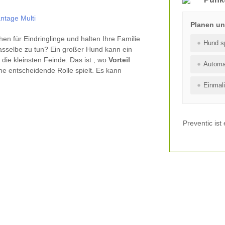
ntage Multi
Planen un
n für Eindringlinge und halten Ihre Familie
Hund sp
dasselbe zu tun? Ein großer Hund kann ein
 die kleinsten Feinde. Das ist , wo
Vorteil
Automa
ne entscheidende Rolle spielt. Es kann
Einmali
Preventic is