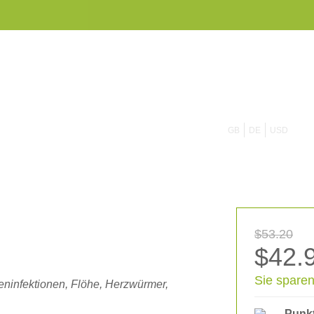
855 908 4010
GB
DE
USD
$53.20
$42.
Sie sparen
eninfektionen, Flöhe, Herzwürmer,
Punk