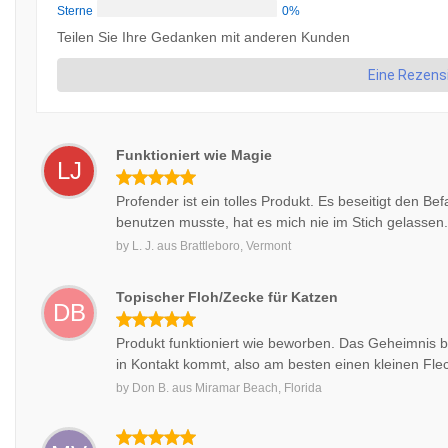
Sterne
0%
Teilen Sie Ihre Gedanken mit anderen Kunden
Eine Rezens
Funktioniert wie Magie
LJ
Profender ist ein tolles Produkt. Es beseitigt den B
benutzen musste, hat es mich nie im Stich gelassen
by
L. J.
aus
Brattleboro, Vermont
Topischer Floh/Zecke für Katzen
DB
Produkt funktioniert wie beworben. Das Geheimnis bes
in Kontakt kommt, also am besten einen kleinen Fle
by
Don B.
aus
Miramar Beach, Florida