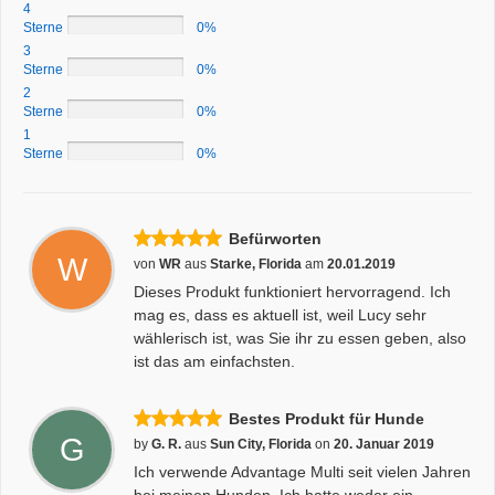
4
Sterne
0%
3
Sterne
0%
2
Sterne
0%
1
Sterne
0%
Befürworten
W
von
WR
aus
Starke, Florida
am
20.01.2019
Dieses Produkt funktioniert hervorragend. Ich
mag es, dass es aktuell ist, weil Lucy sehr
wählerisch ist, was Sie ihr zu essen geben, also
ist das am einfachsten.
Bestes Produkt für Hunde
G
by
G. R.
aus
Sun City, Florida
on
20. Januar 2019
Ich verwende Advantage Multi seit vielen Jahren