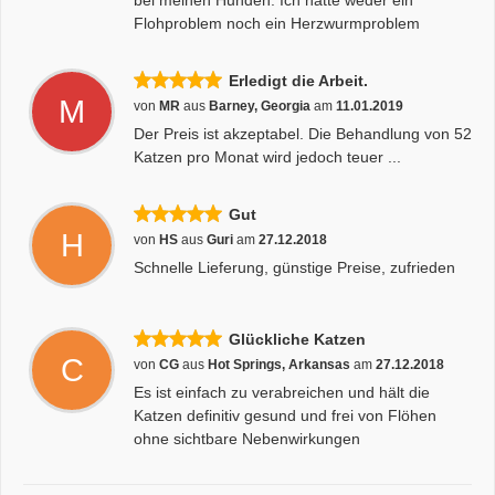
bei meinen Hunden. Ich hatte weder ein
Flohproblem noch ein Herzwurmproblem
Erledigt die Arbeit.
M
von
MR
aus
Barney, Georgia
am
11.01.2019
Der Preis ist akzeptabel. Die Behandlung von 52
Katzen pro Monat wird jedoch teuer ...
Gut
H
von
HS
aus
Guri
am
27.12.2018
Schnelle Lieferung, günstige Preise, zufrieden
Glückliche Katzen
C
von
CG
aus
Hot Springs, Arkansas
am
27.12.2018
Es ist einfach zu verabreichen und hält die
Katzen definitiv gesund und frei von Flöhen
ohne sichtbare Nebenwirkungen