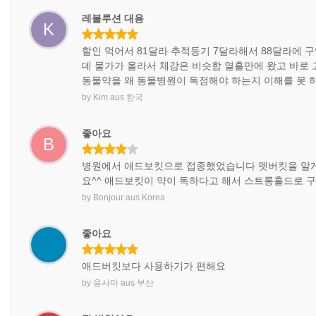
레볼루션 대용
K
할인 먹어서 81달라 추적등기 7달라해서 88달라에
데 물가가 올라서 체감은 비슷함 열흘만에 왔고 바로 
동물약을 왜 동물병원이 독점해야 하는지 이해를 못 
by
Kim
aus
한국
좋아요
B
병원에서 애드보킷으로 접종했었습니다 펫버킷을 알게
요^^ 애드보킷이 약이 독하다고 해서 스트롱홀드로 구
by
Bonjour
aus
Korea
좋아요
애드버킷보다 사용하기가 편해요
by
응사마
aus
부산