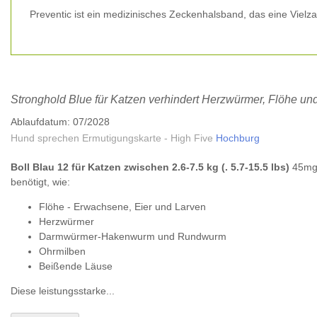
Preventic ist ein medizinisches Zeckenhalsband, das eine Vielz
Stronghold Blue für Katzen verhindert Herzwürmer, Flöhe un
Ablaufdatum: 07/2028
Hund sprechen Ermutigungskarte - High Five
Hochburg
Boll Blau 12 für Katzen zwischen 2.6-7.5 kg (. 5.7-15.5 lbs)
45mg,
benötigt, wie:
Flöhe - Erwachsene, Eier und Larven
Herzwürmer
Darmwürmer-Hakenwurm und Rundwurm
Ohrmilben
Beißende Läuse
Diese leistungsstarke...