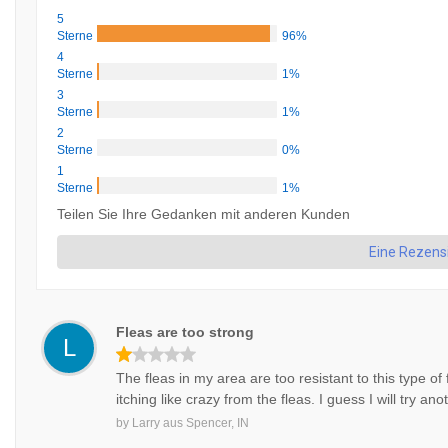
5
Sterne
96%
4
Sterne
1%
3
Sterne
1%
2
Sterne
0%
1
Sterne
1%
Teilen Sie Ihre Gedanken mit anderen Kunden
Eine Rezens
Fleas are too strong
L
The fleas in my area are too resistant to this type of 
itching like crazy from the fleas. I guess I will try a
by
Larry
aus
Spencer, IN