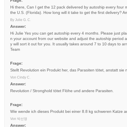
Frage:
Hi there, Can I get the 12 pack delivered by autoship every four mo
the U.S. (Florida). How long will it take to get the first delivery? 
By Julie G. C.
Answer:
Hi Julie Yes you can get autoship every 4 months. Please just pla
n your account from our website and adjust the autoship period as
y will sort it out for you. It usually takes around 7 to 10 days to
Team
Frage:
Stellt Revolution ein Produkt her, das Parasiten tötet, anstatt sie
Von Cindy C.
Answer:
Revolution / Stronghold tötet Flöhe und andere Parasiten.
Frage:
Wie wende ich dieses Produkt bei einer 8.8 kg schweren Katze 
Von 박선영
Answer: