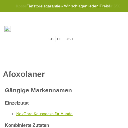
Kostenloser weltweiter Versand für Bestellungen über $50
Tiefstpreisgarantie -
Wir schlagen jeden Preis!
GB
DE
USD
NexGard Kausnacks für Hunde